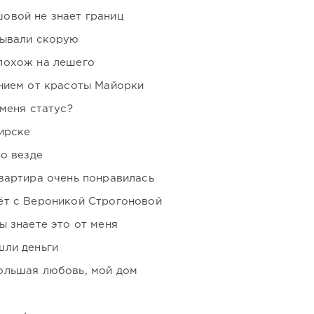
овой не знает границ
зывали скорую
похож на лешего
нием от красоты Майорки
 меня статус?
ирске
но везде
вартира очень понравилась
ёт с Вероникой Строгоновой
ы знаете это от меня
шли деньги
ольшая любовь, мой дом