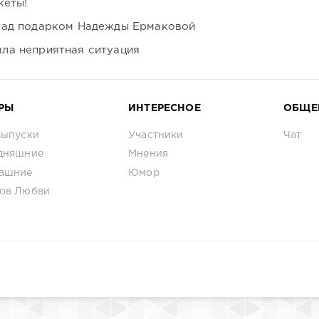
кеты!
над подарком Надежды Ермаковой
ла неприятная ситуация
РЫ
ИНТЕРЕСНОЕ
ОБЩЕ
выпуски
Участники
Чат
дняшние
Мнения
ашние
Юмор
ов Любви