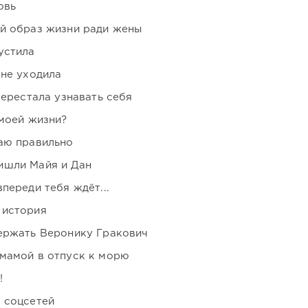
овь
ой образ жизни ради жены
устила
 не уходила
перестала узнавать себя
 моей жизни?
аю правильно
ишли Майя и Дан
переди тебя ждёт...
 история
держать Веронику Гракович
мамой в отпуск к морю
!
 соцсетей