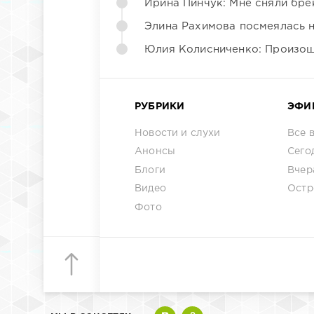
Ирина Пинчук: Мне сняли бре
Элина Рахимова посмеялась 
Юлия Колисниченко: Произош
РУБРИКИ
ЭФИ
Новости и слухи
Все 
Анонсы
Сего
Блоги
Вчер
Видео
Остр
Фото