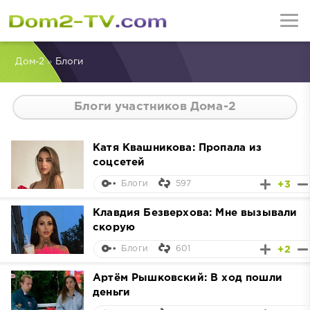
Дом-2
»
Блоги
Блоги участников Дома-2
Катя Квашникова: Пропала из
соцсетей
597
+3
Блоги
Клавдия Безверхова: Мне вызывали
скорую
601
+2
Блоги
Артём Рышковский: В ход пошли
деньги