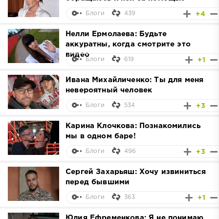
439
+4
Блоги
Нелли Ермолаева: Будьте
аккуратны, когда смотрите это
видео
619
+1
Блоги
Ивана Михайличенко: Ты для меня
невероятный человек
534
+3
Блоги
Карина Клочкова: Познакомились
мы в одном баре!
496
+3
Блоги
Сергей Захарьяш: Хочу извиниться
перед бывшими
363
+1
Блоги
Юлия Ефременкова: Я не понимаю