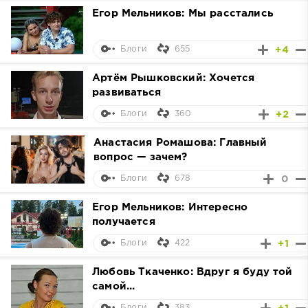
Егор Мельников: Мы расстались
655
+4
Блоги
Артём Рышковский: Хочется
развиваться
360
+2
Блоги
Анастасия Ромашова: Главный
вопрос — зачем?
678
0
Блоги
Егор Мельников: Интересно
получается
422
+1
Блоги
Любовь Ткаченко: Вдруг я буду той
самой...
383
Блоги