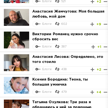
521
+2
Блоги
Анастасия Жемчугова: Моя большая
любовь, мой дом
602
+9
Блоги
Виктории Романец нужно срочно
сбросить вес
387
+1
Блоги
Анастасия Лисова: Определено, это
того стоило
438
+2
Блоги
Ксения Бородина: Теона, ты
большая умничка
479
+4
Блоги
Татьяна Охулкова: Три раза я
обращаюсь к ней за помощью