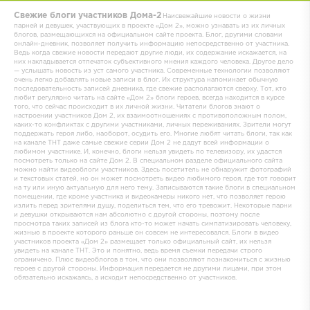
Свежие блоги участников Дома-2
Наисвежайшие новости о жизни
парней и девушек, участвующих в проекте «Дом 2», можно узнавать из их личных
блогов, размещающихся на официальном сайте проекта. Блог, другими словами
онлайн-дневник, позволяет получить информацию непосредственно от участника.
Ведь когда свежие новости передают другие люди, их содержание искажается, на
них накладывается отпечаток субъективного мнения каждого человека. Другое дело
— услышать новость из уст самого участника. Современные технологии позволяют
очень легко добавлять новые записи в блог. Их структура напоминает обычную
последовательность записей дневника, где свежие располагаются сверху. Тот, кто
любит регулярно читать на сайте «Дом 2» блоги героев, всегда находится в курсе
того, что сейчас происходит в их личной жизни. Читатели блогов знают о
настроении участников Дом 2, их взаимоотношениях с противоположным полом,
каких-то конфликтах с другими участниками, личных переживаниях. Зрители могут
поддержать героя либо, наоборот, осудить его. Многие любят читать блоги, так как
на канале ТНТ даже самые свежие серии Дом 2 не дадут всей информации о
любимом участнике. И, конечно, блоги нельзя увидеть по телевизору, их удастся
посмотреть только на сайте Дом 2.
В специальном разделе официального сайта
можно найти видеоблоги участников. Здесь посетитель не обнаружит фотографий
и текстовых статей, но он может посмотреть видео любимого героя, где тот говорит
на ту или иную актуальную для него тему. Записываются такие блоги в специальном
помещении, где кроме участника и видеокамеры никого нет, что позволяет герою
излить перед зрителями душу, поделиться тем, что его тревожит. Некоторые парни
и девушки открываются нам абсолютно с другой стороны, поэтому после
просмотра таких записей из блога кто-то может начать симпатизировать человеку,
жизнью в проекте которого раньше он совсем не интересовался. Блоги в видео
участников проекта «Дом 2» размещает только официальный сайт, их нельзя
увидеть на канале ТНТ. Это и понятно, ведь время съемки передачи строго
ограничено. Плюс видеоблогов в том, что они позволяют познакомиться с жизнью
героев с другой стороны. Информация передается не другими лицами, при этом
обязательно искажаясь, а исходит непосредственно от участников.