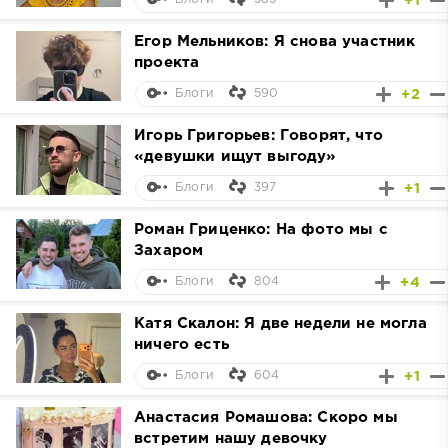
+1
Егор Мельников: Я снова участник
проекта
590
+2
Блоги
Игорь Григорьев: Говорят, что
«девушки ищут выгоду»
397
+1
Блоги
Роман Гриценко: На фото мы с
Захаром
804
+4
Блоги
Катя Скалон: Я две недели не могла
ничего есть
604
+1
Блоги
Анастасия Ромашова: Скоро мы
встретим нашу девочку