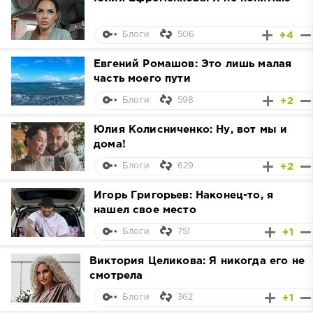
506
+4
Блоги
Евгений Ромашов: Это лишь малая
часть моего пути
598
+2
Блоги
Юлия Колисниченко: Ну, вот мы и
дома!
629
+2
Блоги
Игорь Григорьев: Наконец-то, я
нашел свое место
751
+1
Блоги
Виктория Целикова: Я никогда его не
смотрела
362
+1
Блоги