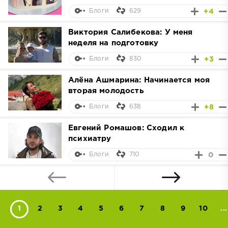
629
+4
Блоги
Виктория Салибекова: У меня
неделя на подготовку
830
+3
Блоги
Алёна Ашмарина: Начинается моя
вторая молодость
638
+8
Блоги
Евгений Ромашов: Сходил к
психиатру
710
0
Блоги
1
2
3
4
5
6
7
8
9
10
...