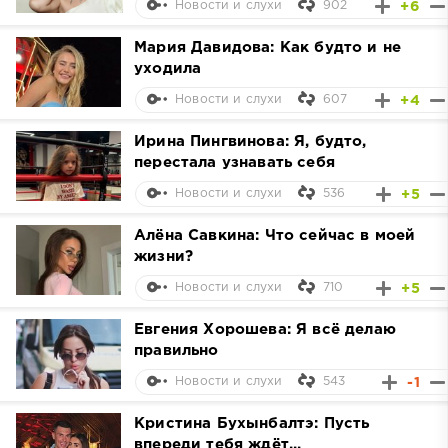
902
+6
Новости и слухи
Мария Давидова: Как будто и не
уходила
607
+4
Новости и слухи
Ирина Пингвинова: Я, будто,
перестала узнавать себя
536
+5
Новости и слухи
Алёна Савкина: Что сейчас в моей
жизни?
710
+5
Новости и слухи
Евгения Хорошева: Я всё делаю
правильно
543
-1
Новости и слухи
Кристина Бухынбалтэ: Пусть
впереди тебя ждёт...