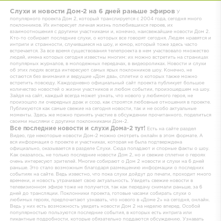
Слухи и новости Дом-2 на 6 дней раньше эфиров
У
популярного проекта Дом 2, который транслируется с 2004 года, сегодня много
поклонников. Их интересует личная жизнь полюбившихся героев, их
взаимоотношения с другими участниками и, конечно, наисвежайшие новости Дом 2.
Кто-то собирает последние слухи, о которых все говорят сегодня. Людям нравятся и
интриги и странности, случившиеся на шоу, и юмор, который тоже здесь часто
встречается.
За все время существования телепроекта в нем участвовало множество
людей, имена которых сегодня известны многим: их можно встретить на страницах
популярных журналов, в молодежных передачах, в видеороликах. Новости и слухи
об этих людях всегда интересуют самых ярых поклонников шоу. Конечно, не
остаются без внимания и ведущие «Дом два», сплетни о которых также можно
встретить повсюду.
Каждодневно официальный сайт проекта публикует большое
количество новостей о жизни участников и любом событии, произошедшем на шоу.
Зайдя на сайт, каждый всегда может узнать, что нового у любимого героя, не
произошло ли очередных драк и ссор, как строятся любовные отношения в проекте.
Публикуются как самые свежие на сегодня новости, так и не особо актуальные
моменты. Здесь же можно принять участие в обсуждении прочитанного, поделиться
своими мыслями с другими поклонниками Дом-2.
Все последние новости и слухи Дома-2 тут!
Есть на сайте раздел
Видео, где некоторые новости Дом-2 можно смотреть онлайн в этом формате. А
вся информация о проекте и участниках, которая не была подтверждена
официально, оказывается в разделе Слухи. Сюда попадают и спорные факты о шоу.
Как оказалось, не только последние новости Дом 2, но и свежие сплетни о героях
очень интересуют зрителей.
Многие собирают о Дом 2 новости и слухи на 6 дней
раньше. Это стало возможным благодаря размещению информации о последних
событиях на сайте. Ведь известно, что пока слухи дойдут до печати, проходит много
времени, и новость утрачивает свою актуальность. Увидеть свежие новости в
телевизионном эфире тоже не получится, так как передачу снимали раньше, за 6
дней до трансляции.
Поклонники проекта, готовые часами собирать слухи о
любимых героях, предпочитают узнавать, что нового в «Доме 2» на сегодня, онлайн.
Ведь у них есть возможность увидеть новости Дом 2 на неделю вперед. Особой
популярностью пользуются последние события, в которых есть интрига или
пикантные подробности, которые обязательно поддаются обсуждению. Узнавать