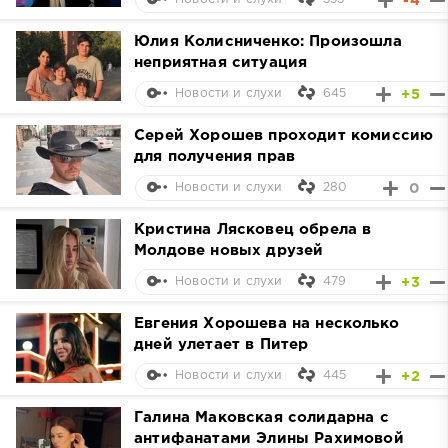
-4
Юлия Колисниченко: Произошла
неприятная ситуация
645
+5
Новости и слухи
Серей Хорошев проходит комиссию
для получения прав
280
0
Новости и слухи
Кристина Лясковец обрела в
Молдове новых друзей
479
+3
Новости и слухи
Евгения Хорошева на несколько
дней улетает в Питер
445
+2
Новости и слухи
Галина Маковская солидарна с
антифанатами Элины Рахимовой