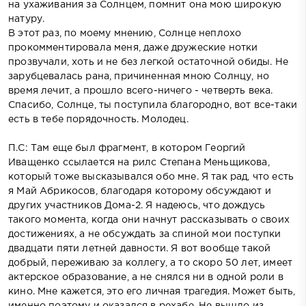
на ухаживания за Солнцем, помнит она мою широкую
натуру.
В этот раз, по моему мнению, Солнце неплохо
прокомментировала меня, даже дружеские нотки
прозвучали, хоть и не без легкой остаточной обиды. Не
зарубцевалась рана, причиненная мною Солнцу, но
время лечит, а прошло всего-ничего - четверть века.
Спасибо, Солнце, ты поступила благородно, вот все-таки
есть в тебе порядочность. Молодец.
П.С: Там еще был фрагмент, в котором Георгий
Иващенко ссылается на рилс Степана Меньщикова,
который тоже высказывался обо мне. Я так рад, что есть
я Май Абрикосов, благодаря которому обсуждают и
других участников Дома-2. Я надеюсь, что дождусь
такого момента, когда они начнут рассказывать о своих
достижениях, а не обсуждать за спиной мои поступки
двадцати пяти летней давности. Я вот вообще такой
добрый, переживаю за коллегу, а то скоро 50 лет, имеет
актерское образование, а не снялся ни в одной роли в
кино. Мне кажется, это его личная трагедия. Может быть,
именно поэтому и оказался в рехабе. Не вышло из