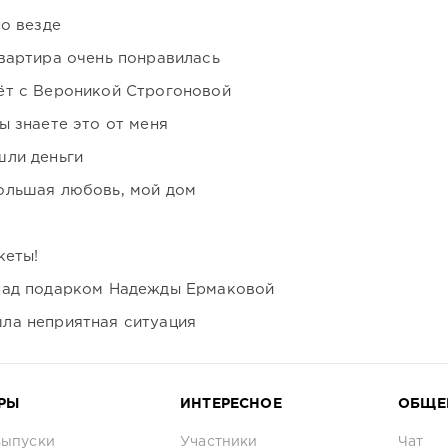
но везде
вартира очень понравилась
ёт с Вероникой Строгоновой
ы знаете это от меня
шли деньги
ольшая любовь, мой дом
кеты!
над подарком Надежды Ермаковой
ла неприятная ситуация
РЫ
ИНТЕРЕСНОЕ
ОБЩЕ
выпуски
Участники
Чат