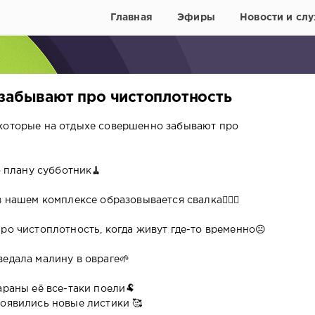
Главная
Эфиры
Новости и слу
 забывают про чистоплотность
 которые на отдыхе совершенно забывают про
о плану субботник🧹
 нашем комплексе образовывается свалка🙎🏻‍♀
про чистоплотность, когда живут где-то временно☹
ведала малину в овраге🌱
араны её все-таки поели🐏
появились новые листики 🥰