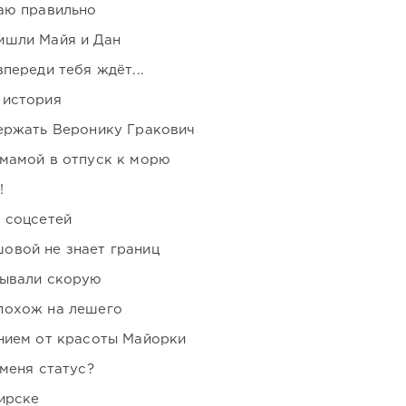
аю правильно
ишли Майя и Дан
переди тебя ждёт...
 история
держать Веронику Гракович
мамой в отпуск к морю
!
 соцсетей
овой не знает границ
зывали скорую
похож на лешего
нием от красоты Майорки
 меня статус?
ирске