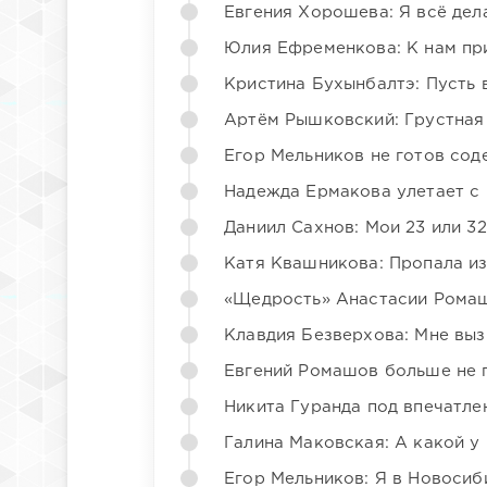
Евгения Хорошева: Я всё дел
Юлия Ефременкова: К нам пр
Кристина Бухынбалтэ: Пусть в
Артём Рышковский: Грустная
Егор Мельников не готов со
Надежда Ермакова улетает с 
Даниил Сахнов: Мои 23 или 32
Катя Квашникова: Пропала из
«Щедрость» Анастасии Ромаш
Клавдия Безверхова: Мне вы
Евгений Ромашов больше не 
Никита Гуранда под впечатле
Галина Маковская: А какой у
Егор Мельников: Я в Новосиб