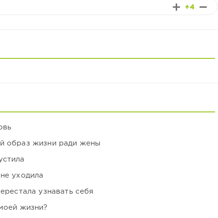
+4
овь
ой образ жизни ради жены
устила
 не уходила
перестала узнавать себя
 моей жизни?