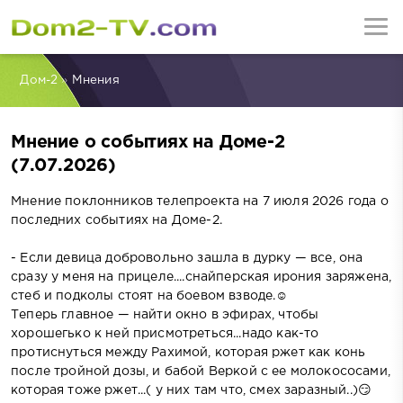
Дом-2
»
Мнения
Мнение о событиях на Доме-2
(7.07.2026)
Мнение поклонников телепроекта на 7 июля 2026 года о
последних событиях на Доме-2.
- Если девица добровольно зашла в дурку — все, она
сразу у меня на прицеле....снайперская ирония заряжена,
стеб и подколы стоят на боевом взводе.☺
Теперь главное — найти окно в эфирах, чтобы
хорошегько к ней присмотреться...надо как-то
протиснуться между Рахимой, которая ржет как конь
после тройной дозы, и бабой Веркой с ее молокососами,
которая тоже ржет...( у них там что, смех заразный..)😏