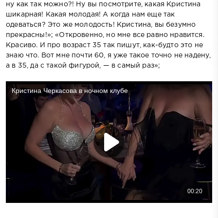
ну как так можно?! Ну вы посмотрите, какая Кристина
шикарная! Какая молодая! А когда нам еще так
одеваться? Это же молодость! Кристина, вы безумно
прекрасны!»; «Откровенно, но мне все равно нравится.
Красиво. И про возраст 35 так пишут, как-будто это не
знаю что. Вот мне почти 60, я уже такое точно не надену,
а в 35, да с такой фигурой, — в самый раз»;