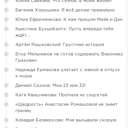
Алёна Савкина: Что сейчас в моей жизни?
Евгения Хорошева: Я всё делаю правильно
Юлия Ефременкова: К нам пришли Майя и Дан
Кристина Бухынбалтэ: Пусть впереди тебя
ждёт...
Артём Рышковский: Грустная история
Егор Мельников не готов содержать Веронику
Гракович
Надежда Ермакова улетает с мамой в отпуск
к морю
Даниил Сахнов: Мои 23 или 32!
Катя Квашникова: Пропала из соцсетей
«Щедрость» Анастасии Ромашовой не знает
границ
Клавдия Безверхова: Мне вызывали скорую