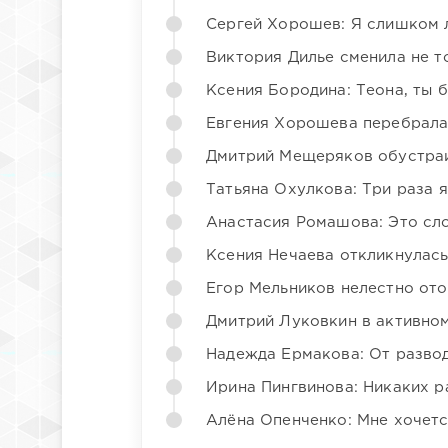
Сергей Хорошев: Я слишком 
Виктория Дилье сменила не то
Ксения Бородина: Теона, ты 
Евгения Хорошева перебрала
Дмитрий Мещеряков обустраи
Татьяна Охулкова: Три раза 
Анастасия Ромашова: Это сл
Ксения Нечаева откликнулас
Егор Мельников нелестно от
Дмитрий Луковкин в активно
Надежда Ермакова: От развода
Ирина Пингвинова: Никаких р
Алёна Опенченко: Мне хочетс