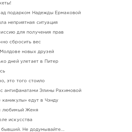
кеты!
над подарком Надежды Ермаковой
ла неприятная ситуация
иссию для получения прав
чно сбросить вес
 Молдове новых друзей
ко дней улетает в Питер
сь
о, это того стоило
 с антифанатами Элины Рахимовой
 каникулы» едут в Чэнду
я любимый Женя
оле искусства
 бывший. Не додумывайте...