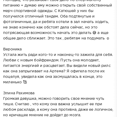
питанию + думаю ему можно открыть свой собственный
мерч спортивной одежды. С Катюшей у них бы
получился отличный тандем. Оба подтянутые и
фотогеничные, да и ребята хотели в зал начать ходить,
не знаю конечно как обстоят дела сейчас, но это
потрясающая возможность начать это делать 😅 а еще
общее дело сближает. Это так , ребятам на подумать ☺️
Вероника
Устала жить ради кого-то и наконец-то зажила для себя.
Любви с новым бойфрендом. Пусть она молодеет,
питается энергией и расцветает. Вы видели новый рилс
как она запрыгивает на Артема? Я офигела после их
поцелуя, увидела как она засмущалась в конце, это
миленько 🥰
Элина Рахимова
Громкая девушка, можно говорить свое мнение чуть
тише. Считаю , что кому она важна услышит ее при
любом раскладе, а кому она противна, даже ее логичное,
но кричащее мнение не дойдет до мозга.