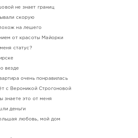
овой не знает границ
зывали скорую
похож на лешего
нием от красоты Майорки
 меня статус?
ирске
но везде
вартира очень понравилась
ёт с Вероникой Строгоновой
ы знаете это от меня
шли деньги
ольшая любовь, мой дом