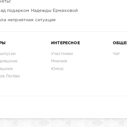
кеты!
над подарком Надежды Ермаковой
ла неприятная ситуация
РЫ
ИНТЕРЕСНОЕ
ОБЩЕ
выпуски
Участники
Чат
дняшние
Мнения
ашние
Юмор
ов Любви