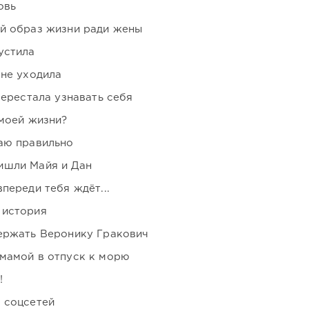
овь
ой образ жизни ради жены
устила
 не уходила
перестала узнавать себя
 моей жизни?
аю правильно
ишли Майя и Дан
переди тебя ждёт...
 история
держать Веронику Гракович
мамой в отпуск к морю
!
 соцсетей