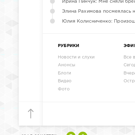
Ирина Пинчук: Мне сняли бре
Элина Рахимова посмеялась 
Юлия Колисниченко: Произош
РУБРИКИ
ЭФИ
Новости и слухи
Все 
Анонсы
Сего
Блоги
Вчер
Видео
Остр
Фото