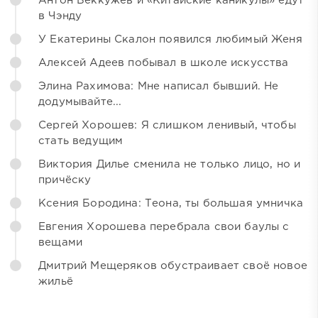
Антон Беккужев и «Китайские каникулы» едут
в Чэнду
У Екатерины Скалон появился любимый Женя
Алексей Адеев побывал в школе искусства
Элина Рахимова: Мне написал бывший. Не
додумывайте...
Сергей Хорошев: Я слишком ленивый, чтобы
стать ведущим
Виктория Дилье сменила не только лицо, но и
причёску
Ксения Бородина: Теона, ты большая умничка
Евгения Хорошева перебрала свои баулы с
вещами
Дмитрий Мещеряков обустраивает своё новое
жильё