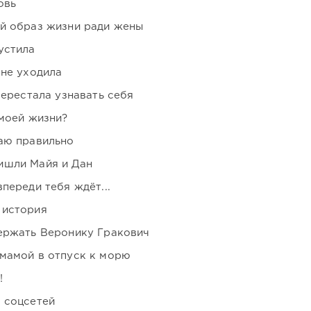
овь
ой образ жизни ради жены
устила
 не уходила
перестала узнавать себя
 моей жизни?
аю правильно
ишли Майя и Дан
переди тебя ждёт...
 история
держать Веронику Гракович
мамой в отпуск к морю
!
 соцсетей