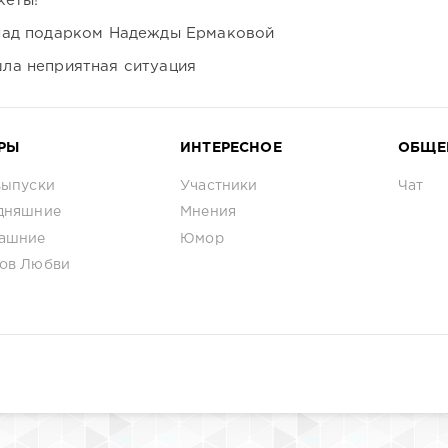
кеты!
над подарком Надежды Ермаковой
ла неприятная ситуация
РЫ
ИНТЕРЕСНОЕ
ОБЩЕ
выпуски
Участники
Чат
дняшние
Мнения
ашние
Юмор
ов Любви