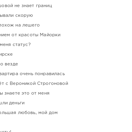
овой не знает границ
зывали скорую
похож на лешего
нием от красоты Майорки
 меня статус?
ирске
но везде
вартира очень понравилась
ёт с Вероникой Строгоновой
ы знаете это от меня
шли деньги
ольшая любовь, мой дом