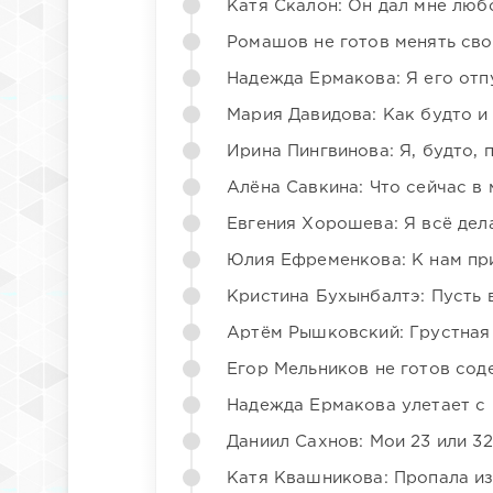
Катя Скалон: Он дал мне люб
Ромашов не готов менять св
Надежда Ермакова: Я его отп
Мария Давидова: Как будто и
Ирина Пингвинова: Я, будто, 
Алёна Савкина: Что сейчас в
Евгения Хорошева: Я всё дел
Юлия Ефременкова: К нам пр
Кристина Бухынбалтэ: Пусть в
Артём Рышковский: Грустная
Егор Мельников не готов со
Надежда Ермакова улетает с 
Даниил Сахнов: Мои 23 или 32
Катя Квашникова: Пропала из