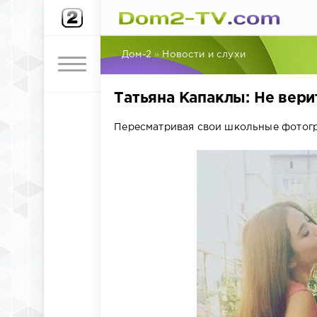
Дом-2
»
Новости и слухи
Татьяна Капаклы: Не вери
Пересматривая свои школьные фотогр