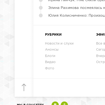
Ирина Пинчук: Мне сняли бре
Элина Рахимова посмеялась 
Юлия Колисниченко: Произош
РУБРИКИ
ЭФИ
Новости и слухи
Все 
Анонсы
Сего
Блоги
Вчер
Видео
Остр
Фото