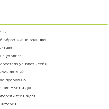
овь
ой образ жизни ради жены
устила
 не уходила
перестала узнавать себя
 моей жизни?
аю правильно
ишли Майя и Дан
переди тебя ждёт...
 история