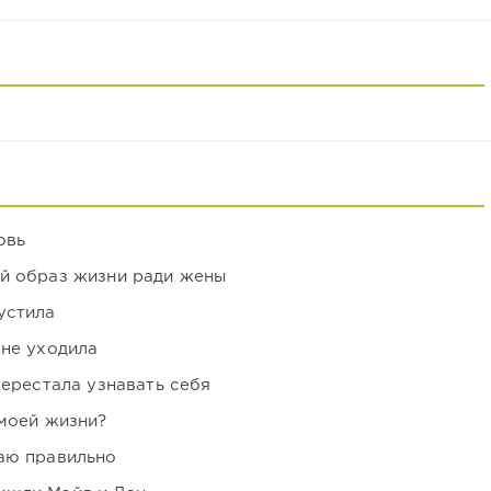
овь
ой образ жизни ради жены
устила
 не уходила
перестала узнавать себя
 моей жизни?
аю правильно