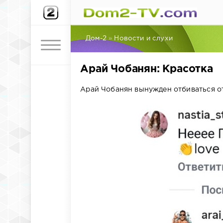
Дом-2
»
Новости и слухи
Арай Чобанян: Красотка
Арай Чобанян вынужден отбиваться о