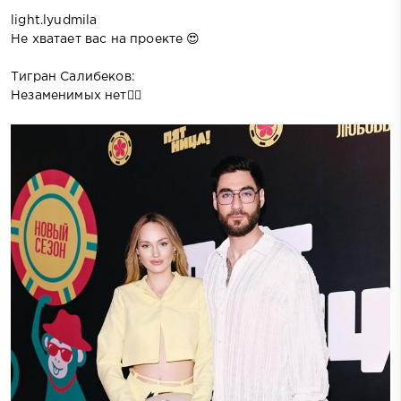
light.lyudmila
Не хватает вас на проекте 😍
Тигран Салибеков:
Незаменимых нет☝🏽