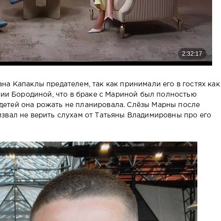
а Капаклы предателем, так как принимали его в гостях как
ении Бородиной, что в браке с Мариной был полностью
 а детей она рожать не планировала. Слёзы Марны после
звал не верить слухам от Татьяны Владимировны про его