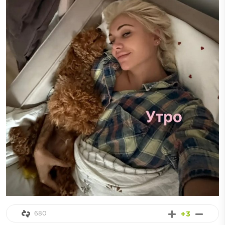
680
+3