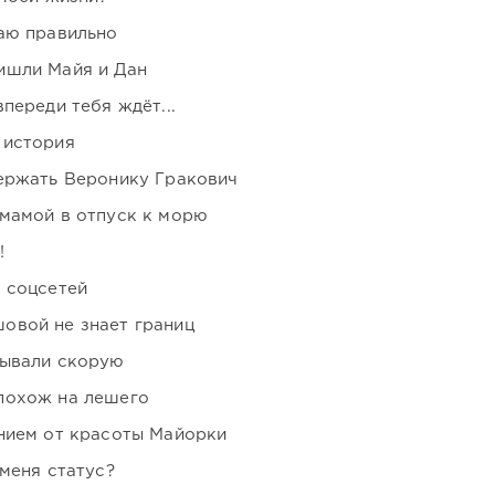
аю правильно
ишли Майя и Дан
переди тебя ждёт...
 история
держать Веронику Гракович
мамой в отпуск к морю
!
 соцсетей
овой не знает границ
зывали скорую
похож на лешего
нием от красоты Майорки
 меня статус?