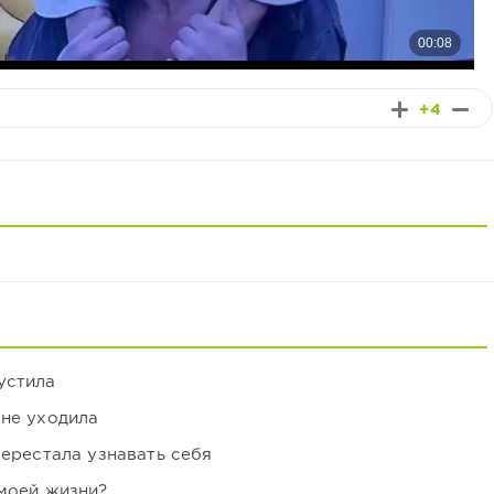
+4
устила
 не уходила
перестала узнавать себя
 моей жизни?