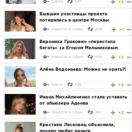
547
+2
Блоги
Бывшие участницы проекта
потерялись в центре Москвы
644
+1
Новости и слухи
Вероника Гракович «перестала
бегать» за Егором Мельниковым
669
+2
Новости и слухи
Алёна Водонаева: Можно не орать?!
426
+3
Блоги
Ивана Михайличенко стала уставать
от абьюзера Адеева
461
+2
Новости и слухи
Кристина Лясковец объяснила,
почему любит деньги