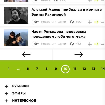
+2
Алексей Адеев прибрался в комнате
Элины Рахимовой
590
+3
Новости и слухи
Настя Ромашова недовольна
поведением любимого мужа
452
+3
Новости и слухи
1
...
6
7
8
9
10
11
12
13
14
РУБРИКИ
ЭФИРЫ
ИНТЕРЕСНОЕ