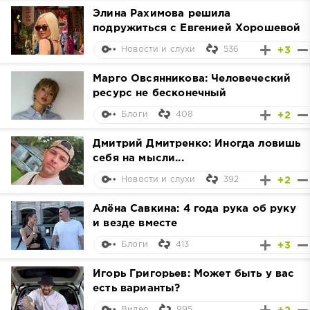
Элина Рахимова решила
подружиться с Евгенией Хорошевой
536
+3
Новости и слухи
Марго Овсянникова: Человеческий
ресурс не бесконечный
408
+2
Блоги
Дмитрий Дмитренко: Иногда ловишь
себя на мысли...
392
+2
Новости и слухи
Алёна Савкина: 4 года рука об руку
и везде вместе
413
+3
Блоги
Игорь Григорьев: Может быть у вас
есть варианты?
995
Видео