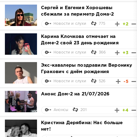
Сергей и Евгения Хорошевы
сбежали за периметр Дома-2
775
+2
Новости и слухи
Карина Клочкова отмечает на
Доме-2 свой 23 день рождения
366
+3
Новости и слухи
Экс-кавалеры поздравили Веронику
Гракович с днём рождения
526
-5
Новости и слухи
Анонс Дом-2 на 21/07/2026
201
+4
Анонсы
Кристина Дерябина: Нас больше
нет!