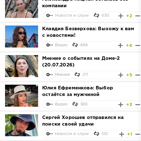
компании
630
+2
Новости и слухи
Клавдия Безверхова: Выхожу к вам
с новостями!
888
+4
Видео
Мнение о событиях на Доме-2
(20.07.2026)
271
+5
Мнения
Юлия Ефременкова: Выбор
остаётся за мужчиной
389
+3
Видео
Сергей Хорошев отправился на
поиски своей удачи
510
+1
Новости и слухи