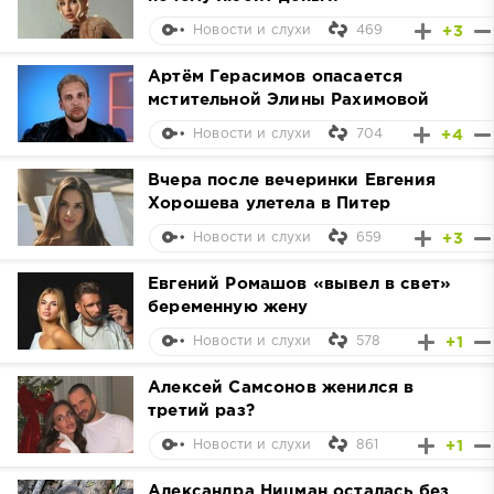
469
+3
Новости и слухи
Артём Герасимов опасается
мстительной Элины Рахимовой
704
+4
Новости и слухи
Вчера после вечеринки Евгения
Хорошева улетела в Питер
659
+3
Новости и слухи
Евгений Ромашов «вывел в свет»
беременную жену
578
+1
Новости и слухи
Алексей Самсонов женился в
третий раз?
861
+1
Новости и слухи
Александра Ницман осталась без