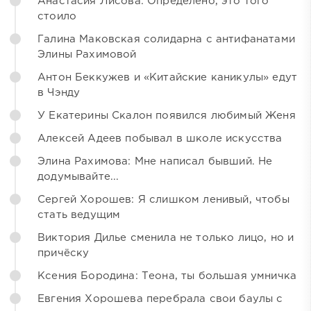
Анастасия Лисова: Определено, это того
стоило
Галина Маковская солидарна с антифанатами
Элины Рахимовой
Антон Беккужев и «Китайские каникулы» едут
в Чэнду
У Екатерины Скалон появился любимый Женя
Алексей Адеев побывал в школе искусства
Элина Рахимова: Мне написал бывший. Не
додумывайте...
Сергей Хорошев: Я слишком ленивый, чтобы
стать ведущим
Виктория Дилье сменила не только лицо, но и
причёску
Ксения Бородина: Теона, ты большая умничка
Евгения Хорошева перебрала свои баулы с