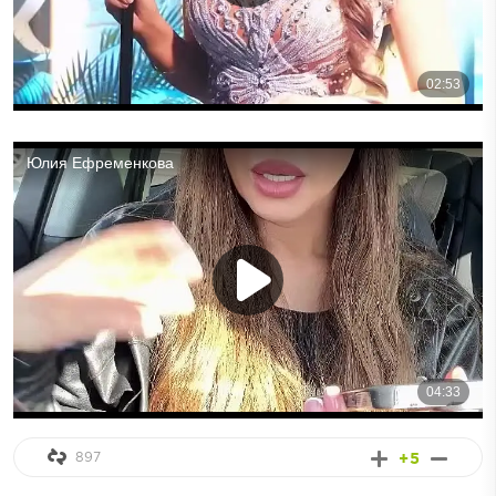
897
+5