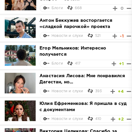
668
0
Блоги
Антон Беккужев восторгается
«сладкой парочкой» проекта
521
-1
Новости и слухи
Егор Мельников: Интересно
получается
417
+1
Блоги
Анастасия Лисова: Мне понравился
Дагестан, но...
393
+4
Новости и слухи
Юлия Ефременкова: Я пришла в суд
с документами
410
+2
Новости и слухи
Виктория Целикова: Спасибо за