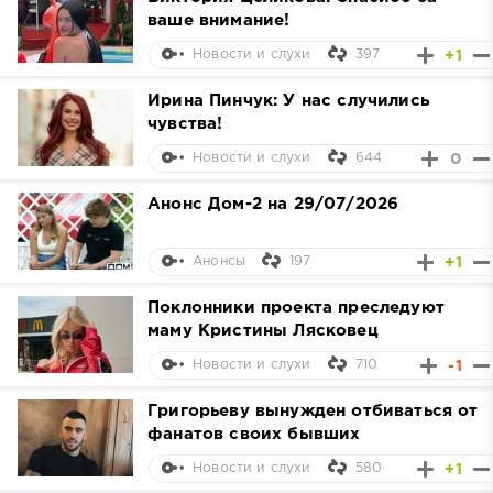
ваше внимание!
397
+1
Новости и слухи
Ирина Пинчук: У нас случились
чувства!
644
0
Новости и слухи
Анонс Дом-2 на 29/07/2026
197
+1
Анонсы
Поклонники проекта преследуют
маму Кристины Лясковец
710
-1
Новости и слухи
Григорьеву вынужден отбиваться от
фанатов своих бывших
580
+1
Новости и слухи