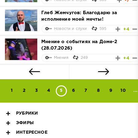
-7
Глеб Жемчугов: Благодарю за
исполнение моей мечты!
595
+4
Новости и слухи
Мнение о событиях на Доме-2
(28.07.2026)
249
+4
Мнения
1
2
3
4
5
6
7
8
9
10
...
РУБРИКИ
ЭФИРЫ
ИНТЕРЕСНОЕ