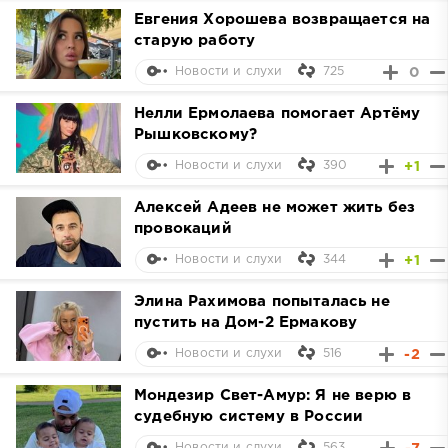
Евгения Хорошева возвращается на
старую работу
725
0
Новости и слухи
Нелли Ермолаева помогает Артёму
Рышковскому?
390
+1
Новости и слухи
Алексей Адеев не может жить без
провокаций
344
+1
Новости и слухи
Элина Рахимова попыталась не
пустить на Дом-2 Ермакову
516
-2
Новости и слухи
Мондезир Свет-Амур: Я не верю в
судебную систему в России
563
Новости и слухи