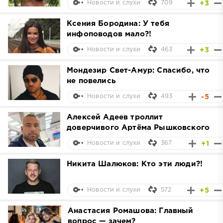
709
+3
Новости и слухи
Ксения Бородина: У тебя
инфоповодов мало?!
463
+3
Новости и слухи
Мондезир Свет-Амур: Спасибо, что
не повелись
493
-5
Новости и слухи
Алексей Адеев троллит
доверчивого Артёма Рышковского
367
+1
Новости и слухи
Никита Шалюков: Кто эти люди?!
572
+5
Новости и слухи
Анастасия Ромашова: Главный
вопрос — зачем?