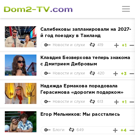
Салибековы запланировали на 2027-
й год поездку в Таиланд
419
+1
Новости и слухи
Клавдия Безверхова теперь знакома
с Дмитрием Дибровым
420
+3
Новости и слухи
Надежда Ермакова порадовала
Герасимова «дорогим подарком»
613
+1
Новости и слухи
Егор Мельников: Мы расстались
649
+4
Блоги