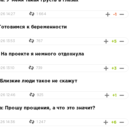
: У меня такая грусть в глазах
-1
26 14:27
1 664
Готовимся к беременности
+5
26 13:53
767
 На проекте я немного отдохнула
+3
26 13:10
739
 Близкие люди такое не скажут
+1
26 12:46
925
 Прошу прощения, а что это значит?
+6
26 14:36
1 247