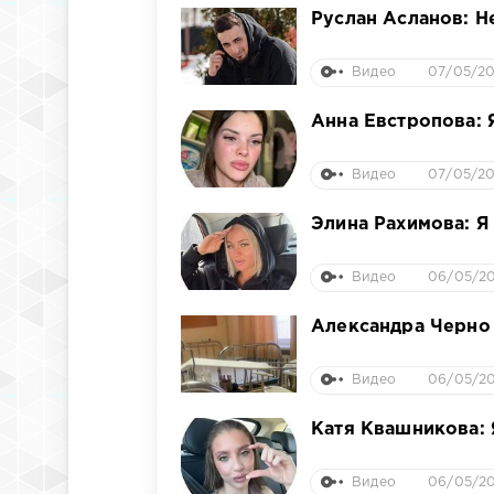
Руслан Асланов: Не
Видео
07/05/20
Анна Евстропова: 
Видео
07/05/20
Элина Рахимова: Я
Видео
06/05/20
Александра Черно 
Видео
06/05/20
Катя Квашникова: Я
Видео
06/05/20