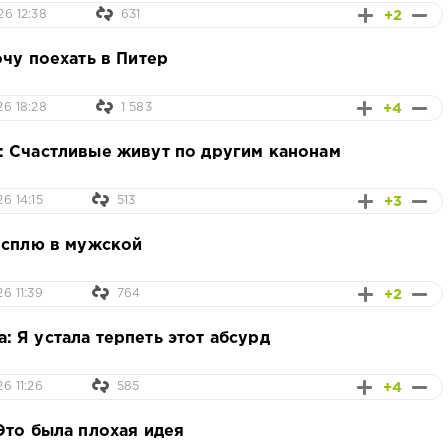
+2
26 12:38
631
очу поехать в Питер
+4
26 18:28
1 583
 Счастливые живут по другим канонам
+3
6 14:15
513
 сплю в мужской
+2
6 11:39
764
 Я устала терпеть этот абсурд
+4
6 11:26
585
Это была плохая идея