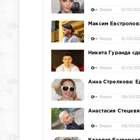
Видео
12/05/20
Максим Евстропов:
Видео
12/05/202
Никита Гуранда сд
Видео
12/05/20
Анна Стрелкова: Е
Видео
08/05/20
Анастасия Стецевя
Видео
08/05/20