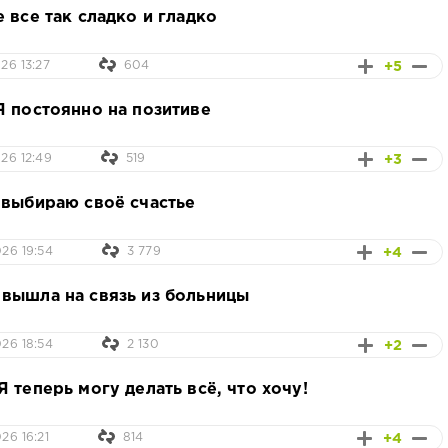
 все так сладко и гладко
+5
26 13:27
604
Я постоянно на позитиве
+3
26 12:49
519
 выбираю своё счастье
+4
26 19:54
3 779
вышла на связь из больницы
+2
26 18:54
2 130
 теперь могу делать всё, что хочу!
+4
26 16:21
814