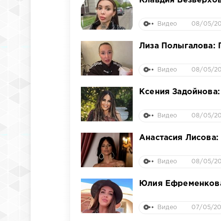
Клавдия Безверхова
Видео
08/05/20
Лиза Полыгалова: 
Видео
08/05/20
Ксения Задойнова:
Видео
08/05/20
Анастасия Лисова:
Видео
08/05/20
Юлия Ефременкова:
Видео
07/05/20