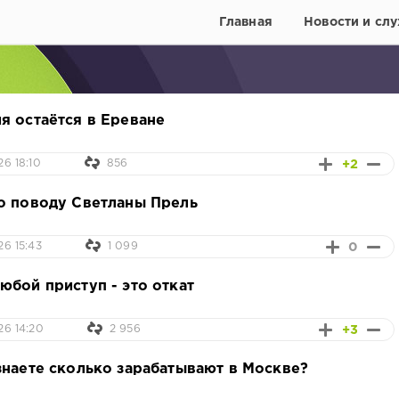
Главная
Новости и слу
я остаётся в Ереване
+2
6 18:10
856
о поводу Светланы Прель
0
26 15:43
1 099
юбой приступ - это откат
+3
26 14:20
2 956
знаете сколько зарабатывают в Москве?