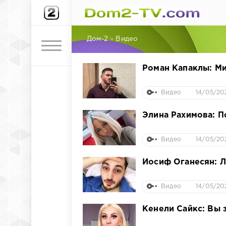
Дом-2
»
Видео
Роман Капаклы: Ми
Видео
14/05/202
Элина Рахимова: П
Видео
14/05/20
Иосиф Оганесян: Л
Видео
14/05/20
Кенели Сайкс: Вы 