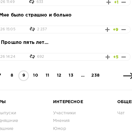
+1
26 11:49
633
Мне было страшно и больно
+9
26 15:05
2 237
 Прошло пять лет…
+5
26 14:24
692
7
8
9
10
11
12
13
...
238
РЫ
ИНТЕРЕСНОЕ
ОБЩЕ
выпуски
Участники
Чат
дняшние
Мнения
ашние
Юмор