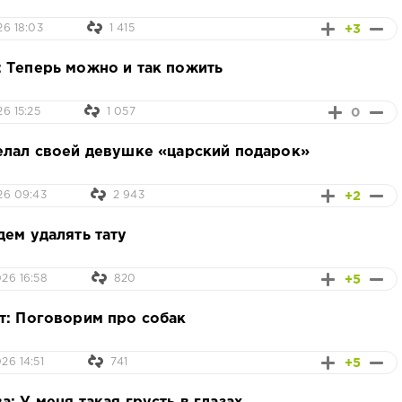
+3
26 18:03
1 415
 Теперь можно и так пожить
0
6 15:25
1 057
елал своей девушке «царский подарок»
+2
26 09:43
2 943
дем удалять тату
+5
26 16:58
820
т: Поговорим про собак
+5
26 14:51
741