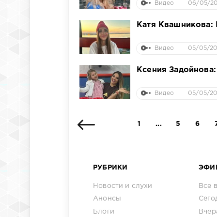
Видео
06/05/20
Катя Квашникова: 
Видео
05/05/20
Ксения Задойнова:
Видео
05/05/20
1
...
5
6
РУБРИКИ
ЭФИ
Новости и слухи
Все 
Анонсы
Сего
Блоги
Вчер