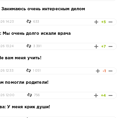
: Занимаюсь очень интересным делом
+5
26 14:23
633
 Мы очень долго искали врача
+7
26 13:24
3 391
е вам меня учить!
-1
26 12:33
1 051
м помогли родители!
+4
26 12:00
756
а: У меня крик души!